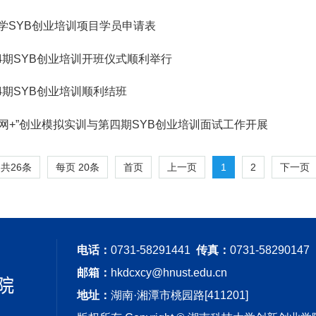
大学SYB创业培训项目学员申请表
4期SYB创业培训开班仪式顺利举行
4期SYB创业培训顺利结班
网+”创业模拟实训与第四期SYB创业培训面试工作开展
共26条
每页
20
条
1
2
首页
上一页
下一页
电话：
0731-58291441
传真：
0731-58290147
邮箱：
hkdcxcy@hnust.edu.cn
地址：
湖南·湘潭市桃园路[411201]