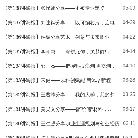
目”双创资源挖掘与项目孵化
05-09
【第138讲海报】张涵娜分享——不被专业定义
04-29
【第137讲海报】刘述钢分享——以可编芯片，启电赛
新程
04-22
【第136讲海报】许媚分享艺术、创意与未来职业
04-14
【第135讲海报】李朝慧——深耕服饰，筑梦前行
04-10
【第134讲海报】郭一杰——把握科技浪潮 勇立潮头
浪尖
03-28
【第133讲海报】宋健——以科创赋能 启体培新程
03-25
【第132讲海报】王君峰分享——我的大学，我的梦
03-17
【第131讲海报】黄昊文分享——智“绘”新材料，
创“芯”大未来
03-11
【第130讲海报】王仁强分享职业生涯规划与创业经历
03-11