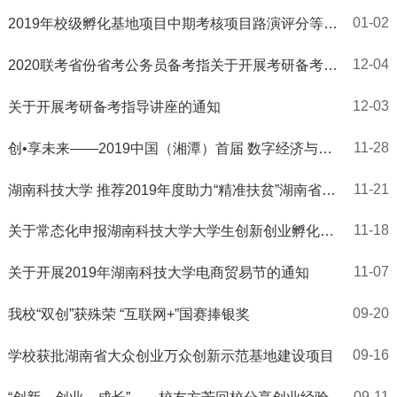
01-02
2019年校级孵化基地项目中期考核项目路演评分等级
表公示
12-04
2020联考省份省考公务员备考指关于开展考研备考指
导讲座的通知导讲座
12-03
关于开展考研备考指导讲座的通知
11-28
创•享未来——2019中国（湘潭）首届 数字经济与智
慧城市创新应用大赛暨颁奖典礼方案
11-21
湖南科技大学 推荐2019年度助力“精准扶贫”湖南省大
学生创新创业扶持资金项目、优秀创新创业指导教师
名单的公示
11-18
关于常态化申报湖南科技大学大学生创新创业孵化基
地入驻项目的通知
11-07
关于开展2019年湖南科技大学电商贸易节的通知
09-20
我校“双创”获殊荣 “互联网+”国赛捧银奖
09-16
学校获批湖南省大众创业万众创新示范基地建设项目
09-11